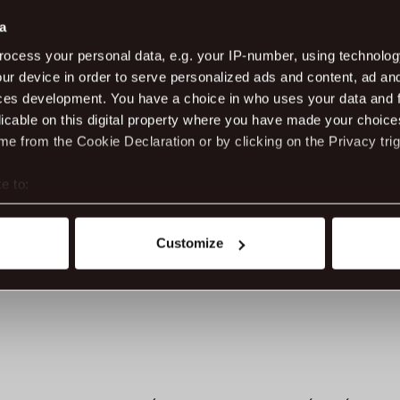
Sjá
a
ocess your personal data, e.g. your IP-number, using technolog
Hei
Sí
ur device in order to serve personalized ads and content, ad a
ces development. You have a choice in who uses your data and 
licable on this digital property where you have made your choic
e from the Cookie Declaration or by clicking on the Privacy trig
Da
02
e to:
t your geographical location which can be accurate to within sev
tively scanning it for specific characteristics (fingerprinting)
Customize
 personal data is processed and set your preferences in the
det
ite work better - from personalising content and ads to unders
nd can change or withdraw your consent anytime via our cookie se