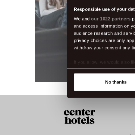
Responsible use of your dat
We and
our 1022 partners
pr
and access information on yo
audience research and servi
privacy choices are only app
withdraw your consent any tim
If you allow, we would also lik
Collect information abou
Identify your device by ac
No thanks
Find out more about how your
We use cookies to make our s
website. You're in control a