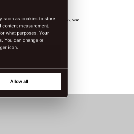
 hér yfirlit yfir næstu viðburði.
y such as cookies to store
milisfang:
Þingholtsstræti 3-5, 101 Reykjavík
-
manúmer: 595 8530
nd content measurement,
for what purposes. Your
es. You can change or
ger icon.
gsetning
/03/2026 - 31/12/2035
eral meters
Allow all
ails section
.
tanding how our guest use our
ttings.