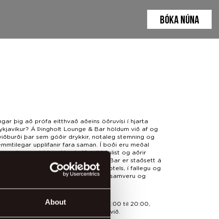
BÓKA NÚNA
gar þig að prófa eitthvað aðeins öðruvísi í hjarta
ykjavíkur? Á Þingholt Lounge & Bar höldum við af og
 viðburði þar sem góðir drykkir, notaleg stemning og
mmtilegar upplifanir fara saman. Í boði eru meðal
ars vín- og viskísmakkanir, lifandi tónlist og aðrir
nnandi viðburðir.
Þingholt Lounge & Bar
er staðsett á
utique-hótelinu
Þingholt by Center Hotels
, í fallegu og
alegu rými sem er tilvalið fyrir góða samveru og
irminnileg kvöld.
About
py Hour er í boði alla daga frá kl. 18:00 til 20:00,
 það er alltaf góð ástæða til að líta við.