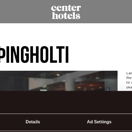
Þingholti
Lan
Re
til
ske
ann
spe
bo
not
eft
Details
Ad Settings
Hap
svo